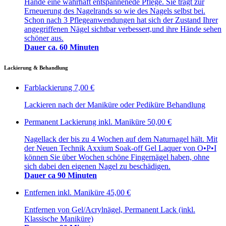
Hände eine wahrhaft entspannenede Pflege. Sie trägt zur
Erneuerung des Nagelrands so wie des Nagels selbst bei.
Schon nach 3 Pflegeanwendungen hat sich der Zustand Ihrer
angegriffenen Nägel sichtbar verbessert,und ihre Hände sehen
schöner aus.
Dauer ca. 60 Minuten
Lackierung & Behandlung
Farblackierung
7,00 €
Lackieren nach der Maniküre oder Pediküre Behandlung
Permanent Lackierung inkl. Maniküre
50,00 €
Nagellack der bis zu 4 Wochen auf dem Naturnagel hält. Mit
der Neuen Technik Axxium Soak-off Gel Laquer von O•P•I
können Sie über Wochen schöne Fingernägel haben, ohne
sich dabei den eigenen Nagel zu beschädigen.
Dauer ca 90 Minuten
Entfernen inkl. Maniküre
45,00 €
Entfernen von Gel/Acrylnägel, Permanent Lack (inkl.
Klassische Maniküre)