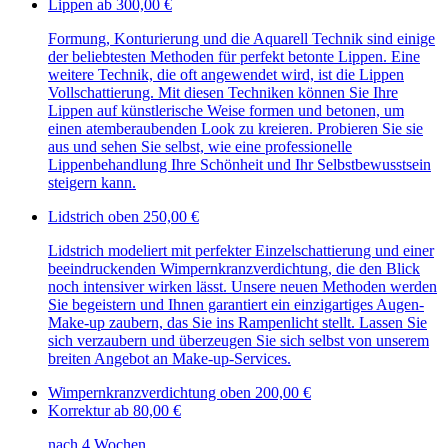
Lippen
ab 300,00 €
Formung, Konturierung und die Aquarell Technik sind einige
der beliebtesten Methoden für perfekt betonte Lippen. Eine
weitere Technik, die oft angewendet wird, ist die Lippen
Vollschattierung. Mit diesen Techniken können Sie Ihre
Lippen auf künstlerische Weise formen und betonen, um
einen atemberaubenden Look zu kreieren. Probieren Sie sie
aus und sehen Sie selbst, wie eine professionelle
Lippenbehandlung Ihre Schönheit und Ihr Selbstbewusstsein
steigern kann.
Lidstrich oben
250,00 €
Lidstrich modeliert mit perfekter Einzelschattierung und einer
beeindruckenden Wimpernkranzverdichtung, die den Blick
noch intensiver wirken lässt. Unsere neuen Methoden werden
Sie begeistern und Ihnen garantiert ein einzigartiges Augen-
Make-up zaubern, das Sie ins Rampenlicht stellt. Lassen Sie
sich verzaubern und überzeugen Sie sich selbst von unserem
breiten Angebot an Make-up-Services.
Wimpernkranzverdichtung oben
200,00 €
Korrektur
ab 80,00 €
nach 4 Wochen