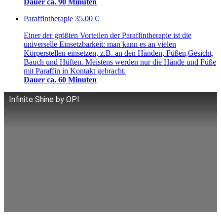
Dauer ca. 90 Minuten
Paraffintherapie
35,00 €
Einer der größten Vorteilen der Paraffintherapie ist die
universelle Einsetzbarkeit: man kann es an vielen
Körperstellen einsetzen, z.B. an den Händen, Füßen,Gesicht,
Bauch und Hüften. Meistens werden nur die Hände und Füße
mit Paraffin in Kontakt gebracht.
Dauer ca. 60 Minuten
Infinite Shine by OPI