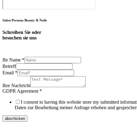
Salon Persona Beauty & Nails
Schreiben Sie oder
besuchen sie uns
Ihr Name
*
Betreff
Agreement
Email
*
Ihr
Ihre
Ihre Nachricht
GDPR Agreement
*
I consent to having this website store my submitted inform
Daten zur Bearbeitung meiner Anfrage erhoben und gespeicher
abschicken